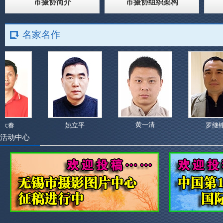
市摄协简介
市摄协组织架构
名家名作
黄一清
春
姚立平
罗继锋
活动中心