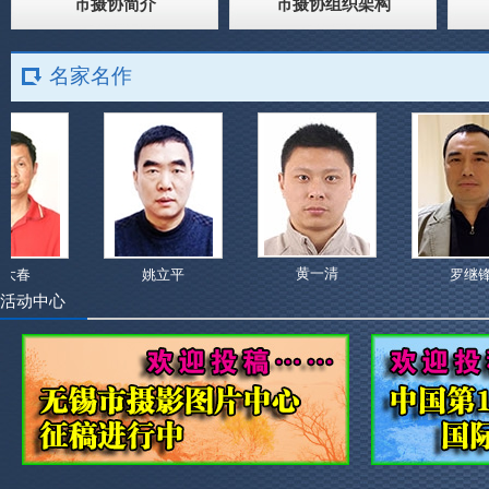
市摄协简介
市摄协组织架构
名家名作
黄一清
春
姚立平
罗继锋
活动中心