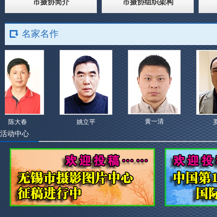
市摄协简介
市摄协组织架构
名家名作
黄一清
陈大春
姚立平
罗
活动中心